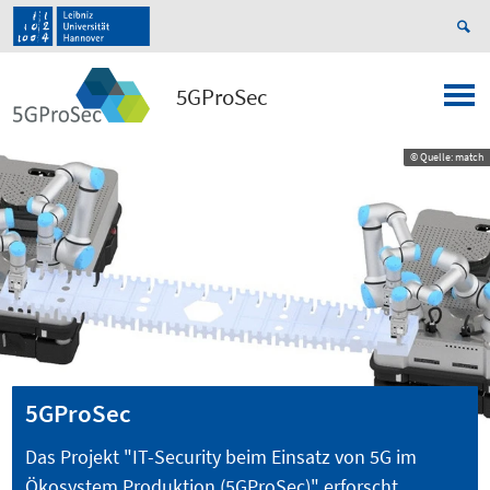
5GProSec
© Quelle: match
5GProSec
Das Projekt "IT-Security beim Einsatz von 5G im
Ökosystem Produktion (5GProSec)" erforscht